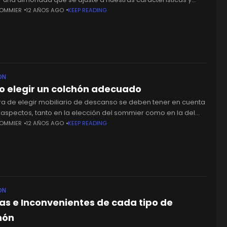
s proporcione el máximo confort. La almohada
SOMMIER
12 AÑOS AGO
KEEP READING
ÓN
 elegir un colchón adecuado
ora de elegir mobiliario de descanso se deben tener en cuenta
 aspectos, tanto en la elección del sommier como en la del
n. En el momento de
SOMMIER
12 AÑOS AGO
KEEP READING
ÓN
as e Inconvenientes de cada tipo de
hón