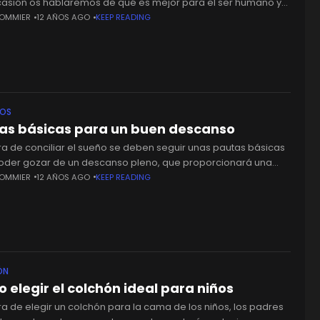
casión os hablaremos de qué es mejor para el ser humano y
 es necesario su uso. A
SOMMIER
12 AÑOS AGO
KEEP READING
JOS
as básicas para un buen descanso
ra de conciliar el sueño se deben seguir unas pautas básicas
oder gozar de un descanso pleno, que proporcionará una
salud a nuestro organismo. A la
SOMMIER
12 AÑOS AGO
KEEP READING
ÓN
 elegir el colchón ideal para niños
ra de elegir un colchón para la cama de los niños, los padres