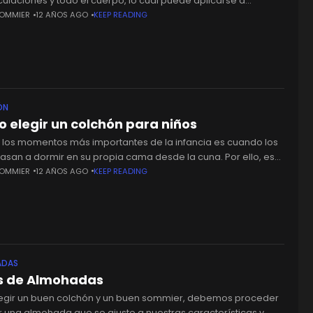
iculaciones y todo el cuerpo, lo cual puede aplicarse a
ier colchón. Los colchones ortopédicos no tienen una
SOMMIER
12 AÑOS AGO
KEEP READING
ón significativa si
ÓN
 elegir un colchón para niños
 los momentos más importantes de la infancia es cuando los
pasan a dormir en su propia cama desde la cuna. Por ello, es
portante la elección
SOMMIER
12 AÑOS AGO
KEEP READING
ADAS
s de Almohadas
legir un buen colchón y un buen sommier, debemos proceder
r una almohada que se ajuste a nuestras características y