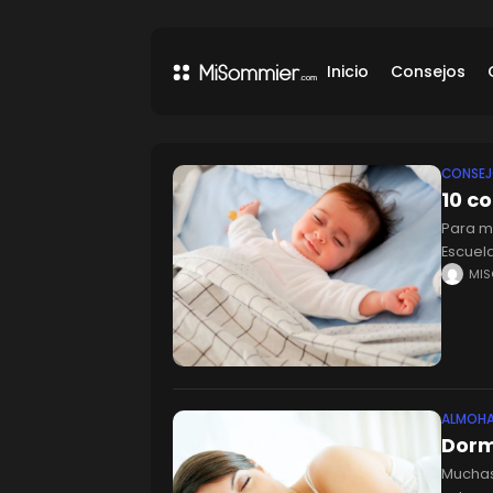
Inicio
Consejos
CONSE
10 c
Para mu
Escuel
consej
MI
ALMOH
Dorm
Muchas