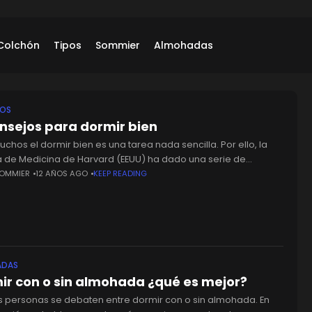
Colchón
Tipos
Sommier
Almohadas
JOS
onsejos para dormir bien
chos el dormir bien es una tarea nada sencilla. Por ello, la
a de Medicina de Harvard (EEUU) ha dado una serie de
os que podéis ver a continuación,
SOMMIER
12 AÑOS AGO
KEEP READING
ADAS
ir con o sin almohada ¿qué es mejor?
 personas se debaten entre dormir con o sin almohada. En