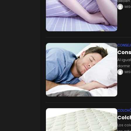
deben 
colchó
MI
CONSE
Cons
Al igua
dormir
Para l
MI
COLCH
Colc
Los co