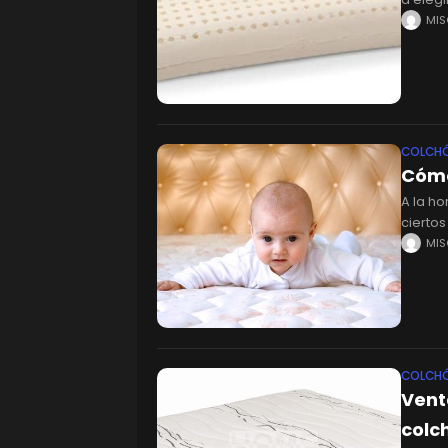
que no
MI
COLCH
Cómo
A la h
ciertos
colchó
MI
COLCH
Vent
colc