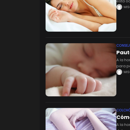
esta o
cuando
MI
CONSE
Paut
A la ho
para p
mayor 
MI
COLCH
Cómo
A la ho