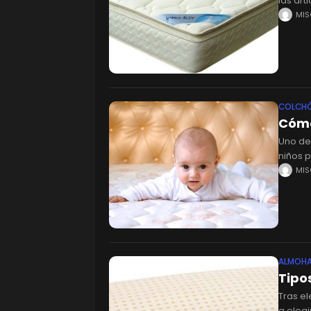
las art
cualqu
MI
definici
COLCH
Cómo
Uno de
niños 
muy im
MI
ALMOH
Tipo
Tras e
a elegi