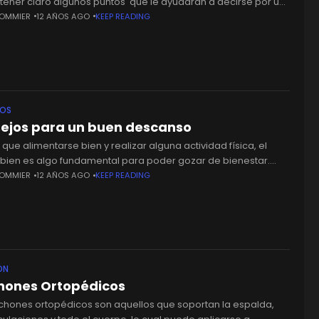
tener claro algunos puntos que le ayudarán a decirse por un
n que asegure
SOMMIER
12 AÑOS AGO
KEEP READING
JOS
ejos para un buen descanso
l que alimentarse bien y realizar alguna actividad física, el
 bien es algo fundamental para poder gozar de bienestar.
ograrlo se debe tener un buen sommier y
SOMMIER
12 AÑOS AGO
KEEP READING
ÓN
hones Ortopédicos
lchones ortopédicos son aquellos que soportan la espalda,