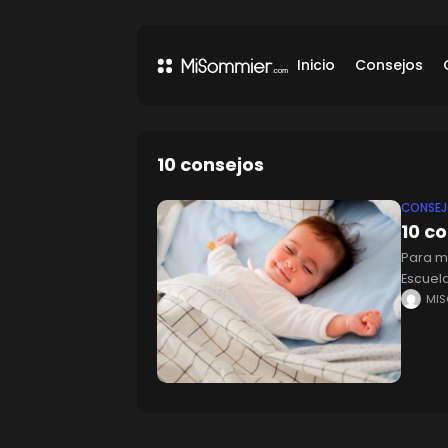
Inicio
Consejos
10 consejos
CONSE
10 c
Para mu
Escuel
consej
MI