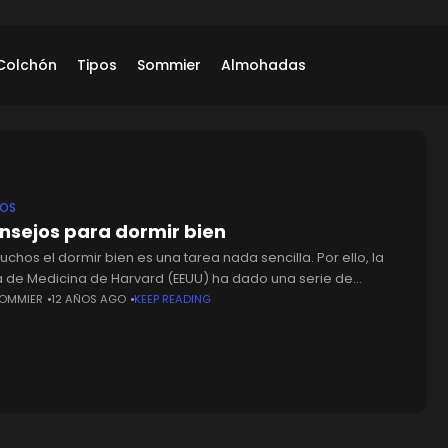
Colchón
Tipos
Sommier
Almohadas
JOS
onsejos para dormir bien
chos el dormir bien es una tarea nada sencilla. Por ello, la
a de Medicina de Harvard (EEUU) ha dado una serie de
os que podéis ver a continuación,
SOMMIER
12 AÑOS AGO
KEEP READING